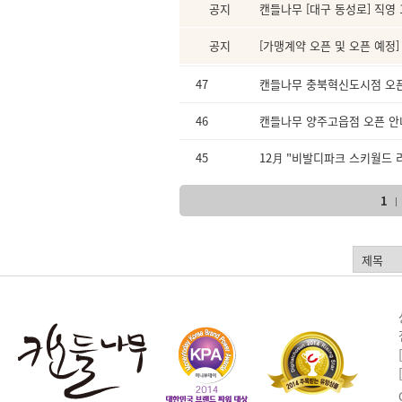
공지
캔들나무 [대구 동성로] 직영 1호
공지
[가맹계약 오픈 및 오픈 예정]
47
캔들나무 충북혁신도시점 오
46
캔들나무 양주고읍점 오픈 안
45
12月 "비발디파크 스키월드 리
1