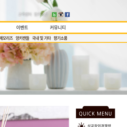
고객센터
점주공간
이벤트
커뮤니티
메모리즈
양키캔들
국내 및 기타
향기소품
성공창업경쟁력