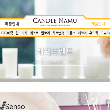
매장안내
제품안내
미미메종
힙노까사
네스트
알로라
하트앤홈
아큐스
에코아
우드윅
모슬리
해외브랜드
제품소개
해외브랜드
마이센소