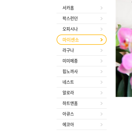
서카홈
팍스런던
오피시나
마이센소
라구나
미미메종
힙노까사
네스트
알로라
하트앤홈
아큐스
에코아