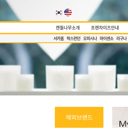
캔들나무소개
프랜차이즈안내
서카홈
팍스런던
오피시나
마이센소
라구나
해외브랜드