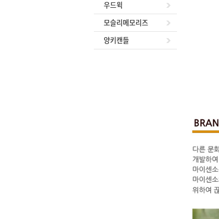
우드윅
모슬리메모리즈
양키캔들