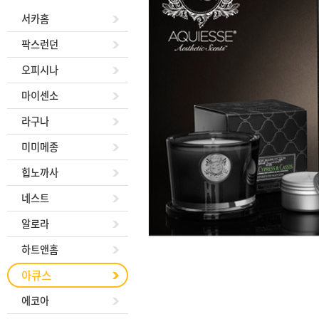
서카홈
팍스런던
오피시나
마이센소
라구나
미미메종
힙노까사
네스트
알로라
하트앤홈
아큐스
에코아