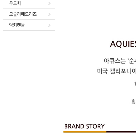
우드윅
모슬리메모리즈
양키캔들