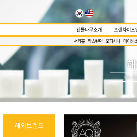
캔들나무소개
프랜차이즈
서카홈
팍스런던
오피시나
마이센
해
제품소개
해외브랜드