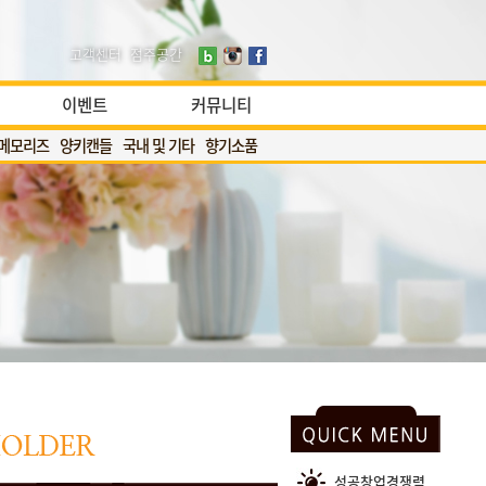
고객센터
점주공간
이벤트
커뮤니티
메모리즈
양키캔들
국내 및 기타
향기소품
성공창업경쟁력