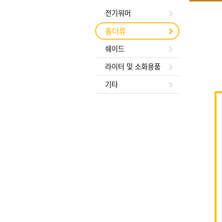
전기워머
홀더류
쉐이드
라이터 및 소화용품
기타