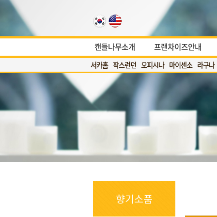
캔들나무소개
프랜차이즈안내
서카홈
팍스런던
오피시나
마이센소
라구나
향기소품