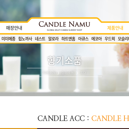
매장안내
제품안내
미미메종
힙노까사
네스트
알로라
하트앤홈
아큐스
에코아
우드윅
모슬리
향기소품
제품소개
향기소품
홀더