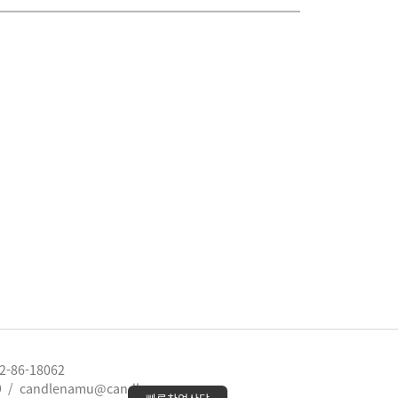
-86-18062
9
/
candlenamu@candlenamu.com