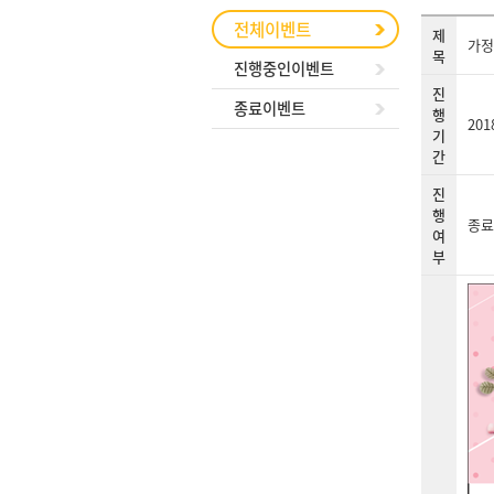
전체이벤트
제
가정
목
진행중인이벤트
진
종료이벤트
행
201
기
간
진
행
종료
여
부