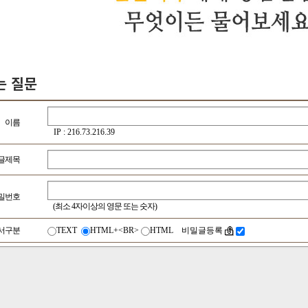
는 질문
이름
IP : 216.73.216.39
글제목
밀번호
(최소 4자이상의 영문 또는 숫자)
서구분
TEXT
HTML+<BR>
HTML 비밀글등록