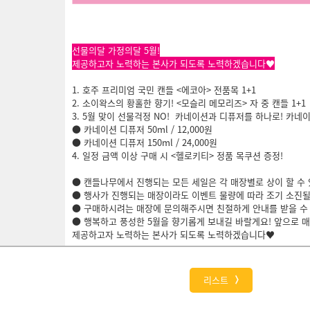
선물의달 가정의달 5월!
제공하고자 노력하는 본사가 되도록 노력하겠습니다♥
1. 호주 프리미엄 국민 캔들 <에코아> 전품목 1+1
2. 소이왁스의 황홀한 향기! <모슬리 메모리즈> 자 중 캔들 1+1
3. 5월 맞이 선물걱정 NO! 카네이션과 디퓨저를 하나로! 카네
● 카네이션 디퓨저 50ml / 12,000원
● 카네이션 디퓨저 150ml / 24,000원
4. 일정 금액 이상 구매 시 <헬로키티> 정품 목쿠션 증정!
● 캔들나무에서 진행되는 모든 세일은 각 매장별로 상이 할 수 
● 행사가 진행되는 매장이라도 이벤트 물량에 따라 조기 소진될
● 구매하시려는 매장에 문의해주시면 친절하게 안내를 받을 수 있
● 행복하고 풍성한 5월을 향기롭게 보내길 바랄게요! 앞으로 
제공하고자 노력하는 본사가 되도록 노력하겠습니다♥​
리스트