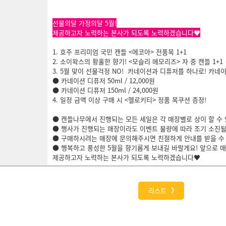
선물의달 가정의달 5월!
제공하고자 노력하는 본사가 되도록 노력하겠습니다♥
1. 호주 프리미엄 국민 캔들 <에코아> 전품목 1+1
2. 소이왁스의 황홀한 향기! <모슬리 메모리즈> 자 중 캔들 1+1
3. 5월 맞이 선물걱정 NO! 카네이션과 디퓨저를 하나로! 카네
● 카네이션 디퓨저 50ml / 12,000원
● 카네이션 디퓨저 150ml / 24,000원
4. 일정 금액 이상 구매 시 <헬로키티> 정품 목쿠션 증정!
● 캔들나무에서 진행되는 모든 세일은 각 매장별로 상이 할 수 
● 행사가 진행되는 매장이라도 이벤트 물량에 따라 조기 소진될
● 구매하시려는 매장에 문의해주시면 친절하게 안내를 받을 수 있
● 행복하고 풍성한 5월을 향기롭게 보내길 바랄게요! 앞으로 
제공하고자 노력하는 본사가 되도록 노력하겠습니다♥​
리스트