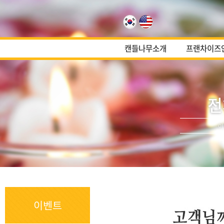
캔들나무소개
프랜차이즈
전
이
이벤트